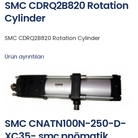
SMC CDRQ2B820 Rotation
Cylinder
SMC CDRQ2B820 Rotation Cylinder
Ürün ayrıntıları
SMC CNATN100N-250-D-
XC35- smc pnömatik